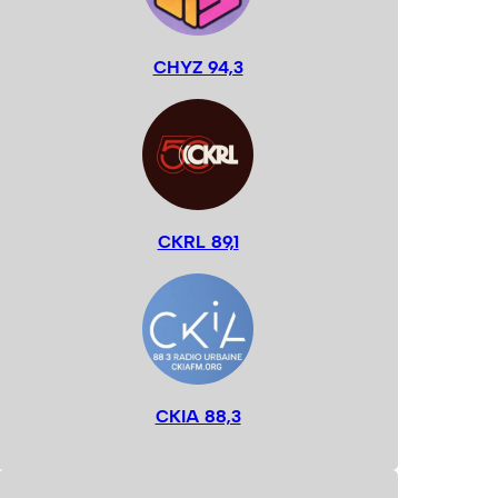
CHYZ 94,3
CKRL 89,1
CKIA 88,3