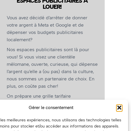
ESPACES PUBLICITAIRES À
LOUER!
Vous avez décidé d’arrêter de donner
votre argent à Meta et Google et de
dépenser vos budgets publicitaires
localement?
Nos espaces publicitaires sont là pour
vous! Si vous visez une clientèle
mélomane, ouverte, curieuse, qui dépense
l’argent qu’elle a (ou pas) dans la culture,
nous sommes un partenaire de choix. En
plus, on coûte pas cher!
On prépare une grille tarifaire
intéressante et on vous revient.
Gérer le consentement
(Oui, on va avoir des tarifs spéciaux pour
r les meilleures expériences, nous utilisons des technologies telles
vous, les artistes!)
moins pour stocker et/ou accéder aux informations des appareils.