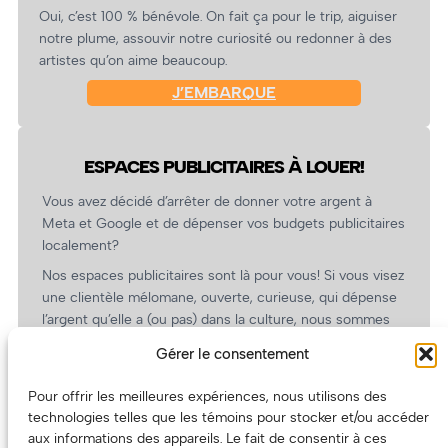
Oui, c’est 100 % bénévole. On fait ça pour le trip, aiguiser
notre plume, assouvir notre curiosité ou redonner à des
artistes qu’on aime beaucoup.
J’EMBARQUE
ESPACES PUBLICITAIRES À LOUER!
Vous avez décidé d’arrêter de donner votre argent à
Meta et Google et de dépenser vos budgets publicitaires
localement?
Nos espaces publicitaires sont là pour vous! Si vous visez
une clientèle mélomane, ouverte, curieuse, qui dépense
l’argent qu’elle a (ou pas) dans la culture, nous sommes
un partenaire de choix. En plus, on coûte pas cher!
Gérer le consentement
On prépare une grille tarifaire intéressante et on vous
revient.
Pour offrir les meilleures expériences, nous utilisons des
technologies telles que les témoins pour stocker et/ou accéder
(Oui, on va avoir des tarifs spéciaux pour vous, les
aux informations des appareils. Le fait de consentir à ces
artistes!)