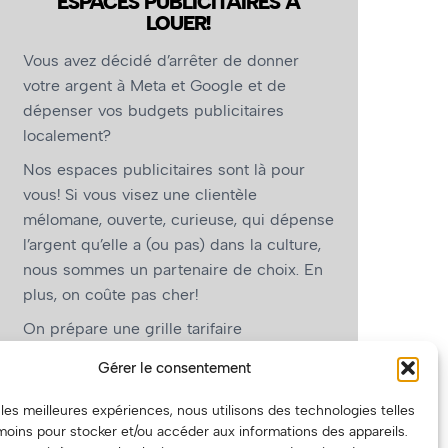
ESPACES PUBLICITAIRES À
LOUER!
Vous avez décidé d’arrêter de donner
votre argent à Meta et Google et de
dépenser vos budgets publicitaires
localement?
Nos espaces publicitaires sont là pour
vous! Si vous visez une clientèle
mélomane, ouverte, curieuse, qui dépense
l’argent qu’elle a (ou pas) dans la culture,
nous sommes un partenaire de choix. En
plus, on coûte pas cher!
On prépare une grille tarifaire
intéressante et on vous revient.
Gérer le consentement
(Oui, on va avoir des tarifs spéciaux pour
r les meilleures expériences, nous utilisons des technologies telles
vous, les artistes!)
moins pour stocker et/ou accéder aux informations des appareils.