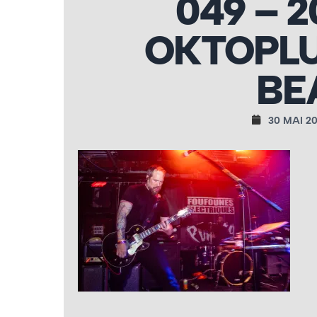
049 – 2
OKTOPLU
BE
30 MAI 2