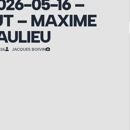
026-05-16 –
T – MAXIME
AULIEU
026
JACQUES BOIVIN