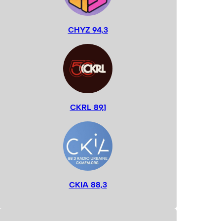
CHYZ 94,3
CKRL 89,1
CKIA 88,3