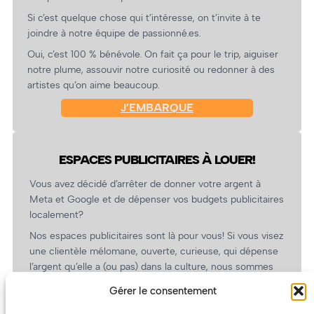
Si c’est quelque chose qui t’intéresse, on t’invite à te
joindre à notre équipe de passionné.es.
Oui, c’est 100 % bénévole. On fait ça pour le trip, aiguiser
notre plume, assouvir notre curiosité ou redonner à des
artistes qu’on aime beaucoup.
J’EMBARQUE
ESPACES PUBLICITAIRES À LOUER!
Vous avez décidé d’arrêter de donner votre argent à
Meta et Google et de dépenser vos budgets publicitaires
localement?
Nos espaces publicitaires sont là pour vous! Si vous visez
une clientèle mélomane, ouverte, curieuse, qui dépense
l’argent qu’elle a (ou pas) dans la culture, nous sommes
un partenaire de choix. En plus, on coûte pas cher!
Gérer le consentement
On prépare une grille tarifaire intéressante et on vous