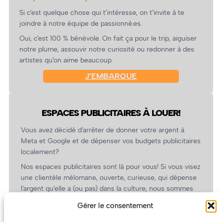
Si c’est quelque chose qui t’intéresse, on t’invite à te
joindre à notre équipe de passionné.es.
Oui, c’est 100 % bénévole. On fait ça pour le trip, aiguiser
notre plume, assouvir notre curiosité ou redonner à des
artistes qu’on aime beaucoup.
J’EMBARQUE
ESPACES PUBLICITAIRES À LOUER!
Vous avez décidé d’arrêter de donner votre argent à
Meta et Google et de dépenser vos budgets publicitaires
localement?
Nos espaces publicitaires sont là pour vous! Si vous visez
une clientèle mélomane, ouverte, curieuse, qui dépense
l’argent qu’elle a (ou pas) dans la culture, nous sommes
un partenaire de choix. En plus, on coûte pas cher!
Gérer le consentement
On prépare une grille tarifaire intéressante et on vous