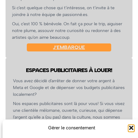
Si c’est quelque chose qui t’intéresse, on t’invite à te
joindre à notre équipe de passionné.es.
Oui, c’est 100 % bénévole. On fait ça pour le trip, aiguiser
notre plume, assouvir notre curiosité ou redonner à des
artistes qu’on aime beaucoup.
J’EMBARQUE
ESPACES PUBLICITAIRES À LOUER!
Vous avez décidé d’arrêter de donner votre argent à
Meta et Google et de dépenser vos budgets publicitaires
localement?
Nos espaces publicitaires sont là pour vous! Si vous visez
une clientèle mélomane, ouverte, curieuse, qui dépense
l’argent qu’elle a (ou pas) dans la culture, nous sommes
un partenaire de choix. En plus, on coûte pas cher!
Gérer le consentement
On prépare une grille tarifaire intéressante et on vous