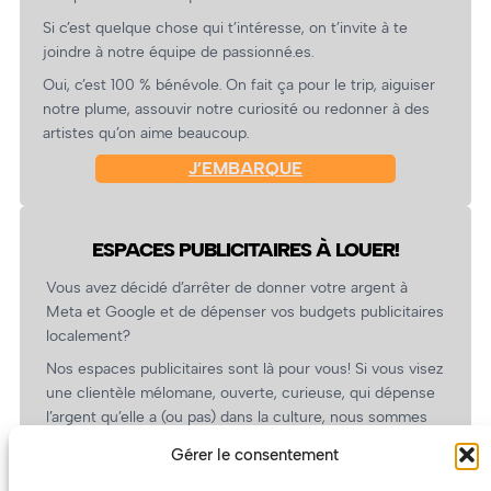
Si c’est quelque chose qui t’intéresse, on t’invite à te
joindre à notre équipe de passionné.es.
Oui, c’est 100 % bénévole. On fait ça pour le trip, aiguiser
notre plume, assouvir notre curiosité ou redonner à des
artistes qu’on aime beaucoup.
J’EMBARQUE
ESPACES PUBLICITAIRES À LOUER!
Vous avez décidé d’arrêter de donner votre argent à
Meta et Google et de dépenser vos budgets publicitaires
localement?
Nos espaces publicitaires sont là pour vous! Si vous visez
une clientèle mélomane, ouverte, curieuse, qui dépense
l’argent qu’elle a (ou pas) dans la culture, nous sommes
un partenaire de choix. En plus, on coûte pas cher!
Gérer le consentement
On prépare une grille tarifaire intéressante et on vous