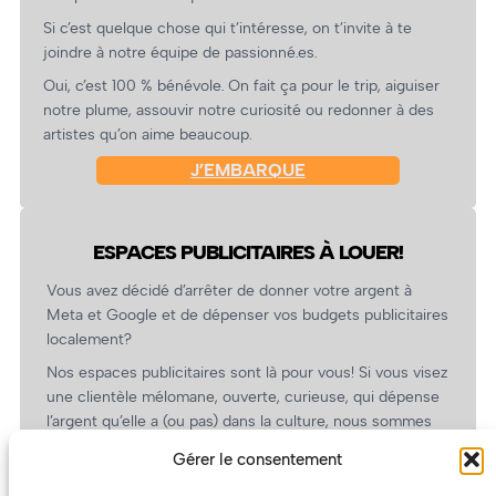
Si c’est quelque chose qui t’intéresse, on t’invite à te
joindre à notre équipe de passionné.es.
Oui, c’est 100 % bénévole. On fait ça pour le trip, aiguiser
notre plume, assouvir notre curiosité ou redonner à des
artistes qu’on aime beaucoup.
J’EMBARQUE
ESPACES PUBLICITAIRES À LOUER!
Vous avez décidé d’arrêter de donner votre argent à
Meta et Google et de dépenser vos budgets publicitaires
localement?
Nos espaces publicitaires sont là pour vous! Si vous visez
une clientèle mélomane, ouverte, curieuse, qui dépense
l’argent qu’elle a (ou pas) dans la culture, nous sommes
un partenaire de choix. En plus, on coûte pas cher!
Gérer le consentement
On prépare une grille tarifaire intéressante et on vous