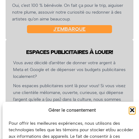
Oui, c’est 100 % bénévole. On fait ça pour le trip, aiguiser
notre plume, assouvir notre curiosité ou redonner à des
artistes qu’on aime beaucoup.
J’EMBARQUE
ESPACES PUBLICITAIRES À LOUER!
Vous avez décidé d’arrêter de donner votre argent à
Meta et Google et de dépenser vos budgets publicitaires
localement?
Nos espaces publicitaires sont là pour vous! Si vous visez
une clientèle mélomane, ouverte, curieuse, qui dépense
l’argent qu’elle a (ou pas) dans la culture, nous sommes
un partenaire de choix. En plus, on coûte pas cher!
Gérer le consentement
On prépare une grille tarifaire intéressante et on vous
revient.
Pour offrir les meilleures expériences, nous utilisons des
technologies telles que les témoins pour stocker et/ou accéder
(Oui, on va avoir des tarifs spéciaux pour vous, les
aux informations des appareils. Le fait de consentir à ces
artistes!)