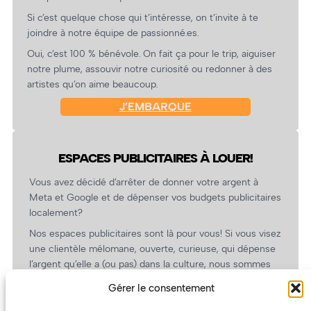
Si c’est quelque chose qui t’intéresse, on t’invite à te
joindre à notre équipe de passionné.es.
Oui, c’est 100 % bénévole. On fait ça pour le trip, aiguiser
notre plume, assouvir notre curiosité ou redonner à des
artistes qu’on aime beaucoup.
J’EMBARQUE
ESPACES PUBLICITAIRES À LOUER!
Vous avez décidé d’arrêter de donner votre argent à
Meta et Google et de dépenser vos budgets publicitaires
localement?
Nos espaces publicitaires sont là pour vous! Si vous visez
une clientèle mélomane, ouverte, curieuse, qui dépense
l’argent qu’elle a (ou pas) dans la culture, nous sommes
un partenaire de choix. En plus, on coûte pas cher!
Gérer le consentement
On prépare une grille tarifaire intéressante et on vous