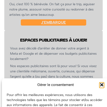
Oui, c’est 100 % bénévole. On fait ça pour le trip, aiguiser
notre plume, assouvir notre curiosité ou redonner à des
artistes qu’on aime beaucoup.
J’EMBARQUE
ESPACES PUBLICITAIRES À LOUER!
Vous avez décidé d’arrêter de donner votre argent à
Meta et Google et de dépenser vos budgets publicitaires
localement?
Nos espaces publicitaires sont là pour vous! Si vous visez
une clientèle mélomane, ouverte, curieuse, qui dépense
l’argent qu’elle a (ou pas) dans la culture, nous sommes
un partenaire de choix. En plus, on coûte pas cher!
Gérer le consentement
On prépare une grille tarifaire intéressante et on vous
revient.
Pour offrir les meilleures expériences, nous utilisons des
technologies telles que les témoins pour stocker et/ou accéder
(Oui, on va avoir des tarifs spéciaux pour vous, les
aux informations des appareils. Le fait de consentir à ces
artistes!)