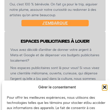
Oui, c’est 100 % bénévole. On fait ça pour le trip, aiguiser
notre plume, assouvir notre curiosité ou redonner à des
artistes qu’on aime beaucoup.
J’EMBARQUE
ESPACES PUBLICITAIRES À LOUER!
Vous avez décidé d’arrêter de donner votre argent à
Meta et Google et de dépenser vos budgets publicitaires
localement?
Nos espaces publicitaires sont là pour vous! Si vous visez
une clientèle mélomane, ouverte, curieuse, qui dépense
l’argent qu’elle a (ou pas) dans la culture, nous sommes
un partenaire de choix. En plus, on coûte pas cher!
Gérer le consentement
On prépare une grille tarifaire intéressante et on vous
revient.
Pour offrir les meilleures expériences, nous utilisons des
technologies telles que les témoins pour stocker et/ou accéder
(Oui, on va avoir des tarifs spéciaux pour vous, les
aux informations des appareils. Le fait de consentir à ces
artistes!)