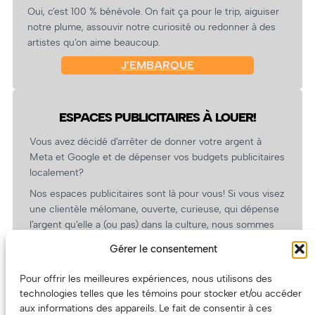
Oui, c’est 100 % bénévole. On fait ça pour le trip, aiguiser
notre plume, assouvir notre curiosité ou redonner à des
artistes qu’on aime beaucoup.
J’EMBARQUE
ESPACES PUBLICITAIRES À LOUER!
Vous avez décidé d’arrêter de donner votre argent à
Meta et Google et de dépenser vos budgets publicitaires
localement?
Nos espaces publicitaires sont là pour vous! Si vous visez
une clientèle mélomane, ouverte, curieuse, qui dépense
l’argent qu’elle a (ou pas) dans la culture, nous sommes
un partenaire de choix. En plus, on coûte pas cher!
Gérer le consentement
On prépare une grille tarifaire intéressante et on vous
revient.
Pour offrir les meilleures expériences, nous utilisons des
technologies telles que les témoins pour stocker et/ou accéder
(Oui, on va avoir des tarifs spéciaux pour vous, les
aux informations des appareils. Le fait de consentir à ces
artistes!)