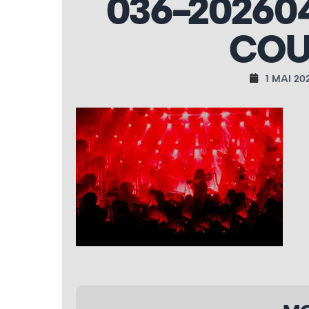
036-20260
COU
1 MAI 20