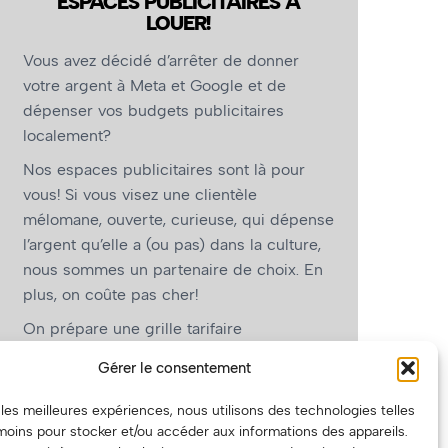
ESPACES PUBLICITAIRES À
LOUER!
Vous avez décidé d’arrêter de donner
votre argent à Meta et Google et de
dépenser vos budgets publicitaires
localement?
Nos espaces publicitaires sont là pour
vous! Si vous visez une clientèle
mélomane, ouverte, curieuse, qui dépense
l’argent qu’elle a (ou pas) dans la culture,
nous sommes un partenaire de choix. En
plus, on coûte pas cher!
On prépare une grille tarifaire
intéressante et on vous revient.
Gérer le consentement
(Oui, on va avoir des tarifs spéciaux pour
r les meilleures expériences, nous utilisons des technologies telles
vous, les artistes!)
moins pour stocker et/ou accéder aux informations des appareils.