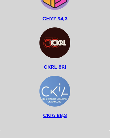
CHYZ 94,3
CKRL 89,1
CKIA 88,3