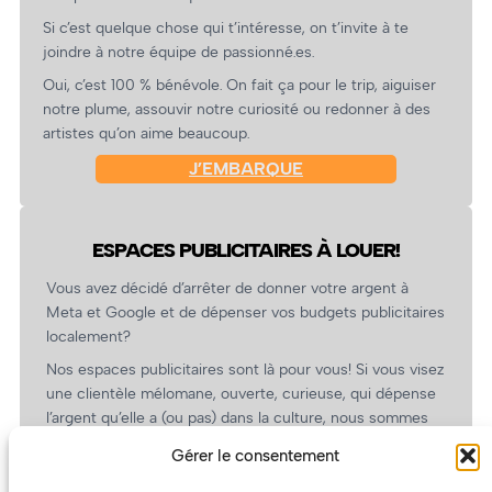
Si c’est quelque chose qui t’intéresse, on t’invite à te
joindre à notre équipe de passionné.es.
Oui, c’est 100 % bénévole. On fait ça pour le trip, aiguiser
notre plume, assouvir notre curiosité ou redonner à des
artistes qu’on aime beaucoup.
J’EMBARQUE
ESPACES PUBLICITAIRES À LOUER!
Vous avez décidé d’arrêter de donner votre argent à
Meta et Google et de dépenser vos budgets publicitaires
localement?
Nos espaces publicitaires sont là pour vous! Si vous visez
une clientèle mélomane, ouverte, curieuse, qui dépense
l’argent qu’elle a (ou pas) dans la culture, nous sommes
un partenaire de choix. En plus, on coûte pas cher!
Gérer le consentement
On prépare une grille tarifaire intéressante et on vous