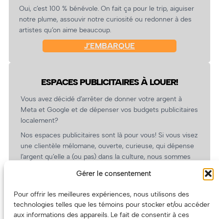
Oui, c’est 100 % bénévole. On fait ça pour le trip, aiguiser
notre plume, assouvir notre curiosité ou redonner à des
artistes qu’on aime beaucoup.
J’EMBARQUE
ESPACES PUBLICITAIRES À LOUER!
Vous avez décidé d’arrêter de donner votre argent à
Meta et Google et de dépenser vos budgets publicitaires
localement?
Nos espaces publicitaires sont là pour vous! Si vous visez
une clientèle mélomane, ouverte, curieuse, qui dépense
l’argent qu’elle a (ou pas) dans la culture, nous sommes
un partenaire de choix. En plus, on coûte pas cher!
Gérer le consentement
On prépare une grille tarifaire intéressante et on vous
revient.
Pour offrir les meilleures expériences, nous utilisons des
technologies telles que les témoins pour stocker et/ou accéder
(Oui, on va avoir des tarifs spéciaux pour vous, les
aux informations des appareils. Le fait de consentir à ces
artistes!)