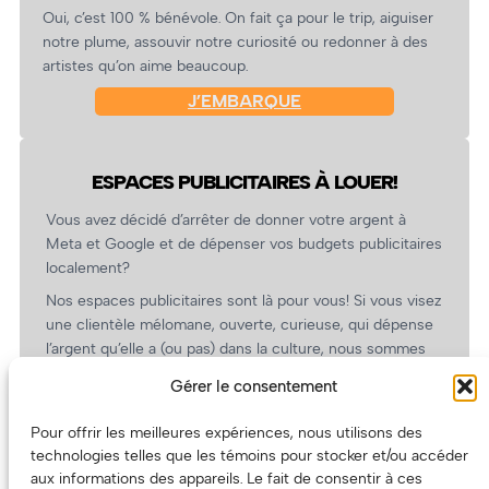
Oui, c’est 100 % bénévole. On fait ça pour le trip, aiguiser
notre plume, assouvir notre curiosité ou redonner à des
artistes qu’on aime beaucoup.
J’EMBARQUE
ESPACES PUBLICITAIRES À LOUER!
Vous avez décidé d’arrêter de donner votre argent à
Meta et Google et de dépenser vos budgets publicitaires
localement?
Nos espaces publicitaires sont là pour vous! Si vous visez
une clientèle mélomane, ouverte, curieuse, qui dépense
l’argent qu’elle a (ou pas) dans la culture, nous sommes
un partenaire de choix. En plus, on coûte pas cher!
Gérer le consentement
On prépare une grille tarifaire intéressante et on vous
revient.
Pour offrir les meilleures expériences, nous utilisons des
technologies telles que les témoins pour stocker et/ou accéder
(Oui, on va avoir des tarifs spéciaux pour vous, les
aux informations des appareils. Le fait de consentir à ces
artistes!)