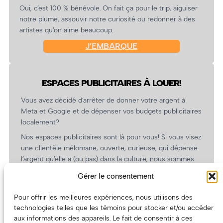
Oui, c’est 100 % bénévole. On fait ça pour le trip, aiguiser
notre plume, assouvir notre curiosité ou redonner à des
artistes qu’on aime beaucoup.
J’EMBARQUE
ESPACES PUBLICITAIRES À LOUER!
Vous avez décidé d’arrêter de donner votre argent à
Meta et Google et de dépenser vos budgets publicitaires
localement?
Nos espaces publicitaires sont là pour vous! Si vous visez
une clientèle mélomane, ouverte, curieuse, qui dépense
l’argent qu’elle a (ou pas) dans la culture, nous sommes
un partenaire de choix. En plus, on coûte pas cher!
Gérer le consentement
On prépare une grille tarifaire intéressante et on vous
revient.
Pour offrir les meilleures expériences, nous utilisons des
technologies telles que les témoins pour stocker et/ou accéder
(Oui, on va avoir des tarifs spéciaux pour vous, les
aux informations des appareils. Le fait de consentir à ces
artistes!)