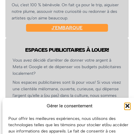
Oui, c’est 100 % bénévole. On fait ça pour le trip, aiguiser
notre plume, assouvir notre curiosité ou redonner à des
artistes qu’on aime beaucoup.
J’EMBARQUE
ESPACES PUBLICITAIRES À LOUER!
Vous avez décidé d’arrêter de donner votre argent à
Meta et Google et de dépenser vos budgets publicitaires
localement?
Nos espaces publicitaires sont là pour vous! Si vous visez
une clientèle mélomane, ouverte, curieuse, qui dépense
l’argent qu’elle a (ou pas) dans la culture, nous sommes
un partenaire de choix. En plus, on coûte pas cher!
Gérer le consentement
On prépare une grille tarifaire intéressante et on vous
revient.
Pour offrir les meilleures expériences, nous utilisons des
technologies telles que les témoins pour stocker et/ou accéder
(Oui, on va avoir des tarifs spéciaux pour vous, les
aux informations des appareils. Le fait de consentir à ces
artistes!)