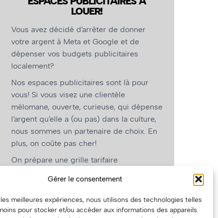
ESPACES PUBLICITAIRES À
LOUER!
Vous avez décidé d’arrêter de donner
votre argent à Meta et Google et de
dépenser vos budgets publicitaires
localement?
Nos espaces publicitaires sont là pour
vous! Si vous visez une clientèle
mélomane, ouverte, curieuse, qui dépense
l’argent qu’elle a (ou pas) dans la culture,
nous sommes un partenaire de choix. En
plus, on coûte pas cher!
On prépare une grille tarifaire
intéressante et on vous revient.
Gérer le consentement
(Oui, on va avoir des tarifs spéciaux pour
r les meilleures expériences, nous utilisons des technologies telles
vous, les artistes!)
moins pour stocker et/ou accéder aux informations des appareils.