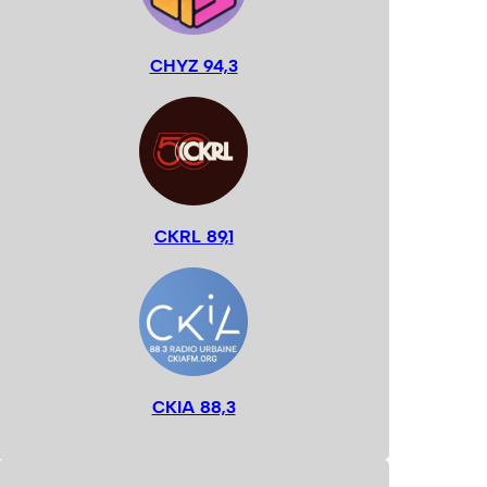
CHYZ 94,3
CKRL 89,1
CKIA 88,3