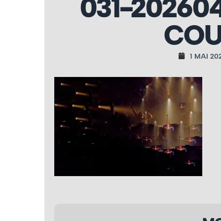
031-20260
COU
1 MAI 20