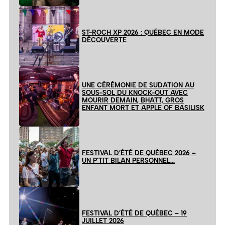
ST-ROCH XP 2026 : QUÉBEC EN MODE
DÉCOUVERTE
UNE CÉRÉMONIE DE SUDATION AU
SOUS-SOL DU KNOCK-OUT AVEC
MOURIR DEMAIN, BHATT, GROS
ENFANT MORT ET APPLE OF BASILISK
FESTIVAL D’ÉTÉ DE QUÉBEC 2026 –
UN P’TIT BILAN PERSONNEL…
FESTIVAL D’ÉTÉ DE QUÉBEC – 19
JUILLET 2026