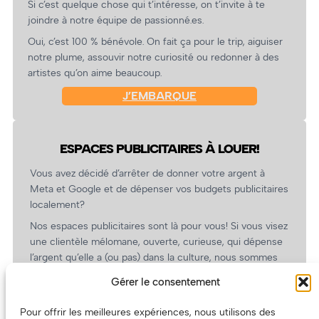
Si c’est quelque chose qui t’intéresse, on t’invite à te
joindre à notre équipe de passionné.es.
Oui, c’est 100 % bénévole. On fait ça pour le trip, aiguiser
notre plume, assouvir notre curiosité ou redonner à des
artistes qu’on aime beaucoup.
J’EMBARQUE
ESPACES PUBLICITAIRES À LOUER!
Vous avez décidé d’arrêter de donner votre argent à
Meta et Google et de dépenser vos budgets publicitaires
localement?
Nos espaces publicitaires sont là pour vous! Si vous visez
une clientèle mélomane, ouverte, curieuse, qui dépense
l’argent qu’elle a (ou pas) dans la culture, nous sommes
un partenaire de choix. En plus, on coûte pas cher!
Gérer le consentement
On prépare une grille tarifaire intéressante et on vous
revient.
Pour offrir les meilleures expériences, nous utilisons des