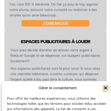
Oui, c’est 100 % bénévole. On fait ça pour le trip, aiguiser
notre plume, assouvir notre curiosité ou redonner à des
artistes qu’on aime beaucoup.
J’EMBARQUE
ESPACES PUBLICITAIRES À LOUER!
Vous avez décidé d’arrêter de donner votre argent à
Meta et Google et de dépenser vos budgets publicitaires
localement?
Nos espaces publicitaires sont là pour vous! Si vous visez
une clientèle mélomane, ouverte, curieuse, qui dépense
l’argent qu’elle a (ou pas) dans la culture, nous sommes
un partenaire de choix. En plus, on coûte pas cher!
Gérer le consentement
On prépare une grille tarifaire intéressante et on vous
revient.
Pour offrir les meilleures expériences, nous utilisons des
technologies telles que les témoins pour stocker et/ou accéder
(Oui, on va avoir des tarifs spéciaux pour vous, les
aux informations des appareils. Le fait de consentir à ces
artistes!)