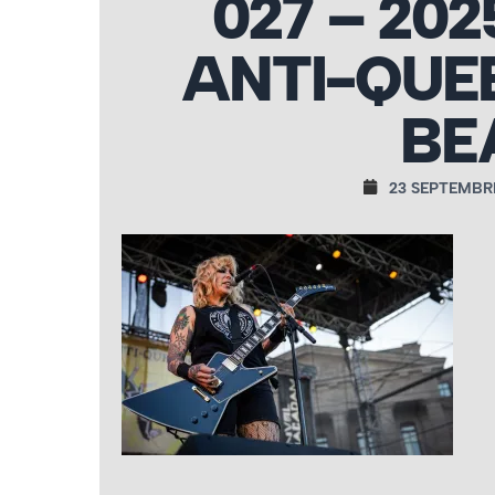
027 – 202
ANTI-QUE
BE
23 SEPTEMBR