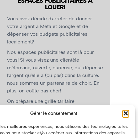
ESPACES PUBLICITAIRES À
LOUER!
Vous avez décidé d’arrêter de donner
votre argent à Meta et Google et de
dépenser vos budgets publicitaires
localement?
Nos espaces publicitaires sont là pour
vous! Si vous visez une clientèle
mélomane, ouverte, curieuse, qui dépense
l’argent qu’elle a (ou pas) dans la culture,
nous sommes un partenaire de choix. En
plus, on coûte pas cher!
On prépare une grille tarifaire
intéressante et on vous revient.
Gérer le consentement
(Oui, on va avoir des tarifs spéciaux pour
r les meilleures expériences, nous utilisons des technologies telles
vous, les artistes!)
moins pour stocker et/ou accéder aux informations des appareils.