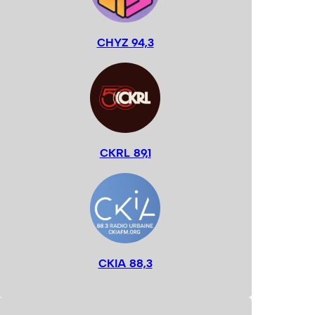
CHYZ 94,3
CKRL 89,1
CKIA 88,3