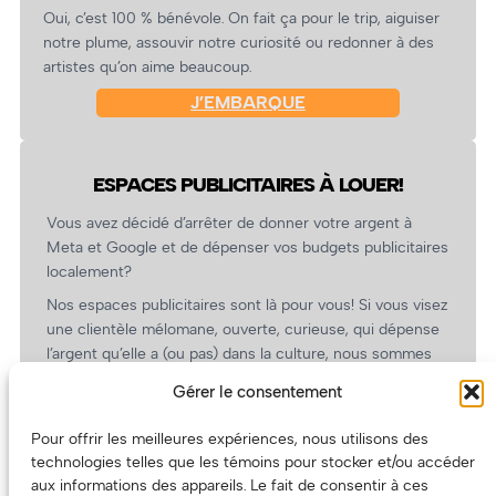
Oui, c’est 100 % bénévole. On fait ça pour le trip, aiguiser
notre plume, assouvir notre curiosité ou redonner à des
artistes qu’on aime beaucoup.
J’EMBARQUE
ESPACES PUBLICITAIRES À LOUER!
Vous avez décidé d’arrêter de donner votre argent à
Meta et Google et de dépenser vos budgets publicitaires
localement?
Nos espaces publicitaires sont là pour vous! Si vous visez
une clientèle mélomane, ouverte, curieuse, qui dépense
l’argent qu’elle a (ou pas) dans la culture, nous sommes
un partenaire de choix. En plus, on coûte pas cher!
Gérer le consentement
On prépare une grille tarifaire intéressante et on vous
revient.
Pour offrir les meilleures expériences, nous utilisons des
technologies telles que les témoins pour stocker et/ou accéder
(Oui, on va avoir des tarifs spéciaux pour vous, les
aux informations des appareils. Le fait de consentir à ces
artistes!)