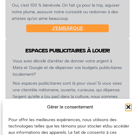
Oui, c’est 100 % bénévole. On fait ça pour le trip, aiguiser
notre plume, assouvir notre curiosité ou redonner à des
artistes qu’on aime beaucoup.
J’EMBARQUE
ESPACES PUBLICITAIRES À LOUER!
Vous avez décidé d’arrêter de donner votre argent à
Meta et Google et de dépenser vos budgets publicitaires
localement?
Nos espaces publicitaires sont là pour vous! Si vous visez
une clientèle mélomane, ouverte, curieuse, qui dépense
l’argent qu’elle a (ou pas) dans la culture, nous sommes
un partenaire de choix. En plus, on coûte pas cher!
Gérer le consentement
On prépare une grille tarifaire intéressante et on vous
revient.
Pour offrir les meilleures expériences, nous utilisons des
technologies telles que les témoins pour stocker et/ou accéder
(Oui, on va avoir des tarifs spéciaux pour vous, les
aux informations des appareils. Le fait de consentir à ces
artistes!)