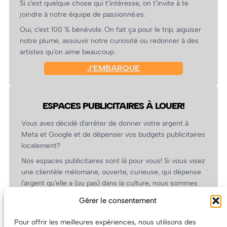
Si c’est quelque chose qui t’intéresse, on t’invite à te
joindre à notre équipe de passionné.es.
Oui, c’est 100 % bénévole. On fait ça pour le trip, aiguiser
notre plume, assouvir notre curiosité ou redonner à des
artistes qu’on aime beaucoup.
J’EMBARQUE
ESPACES PUBLICITAIRES À LOUER!
Vous avez décidé d’arrêter de donner votre argent à
Meta et Google et de dépenser vos budgets publicitaires
localement?
Nos espaces publicitaires sont là pour vous! Si vous visez
une clientèle mélomane, ouverte, curieuse, qui dépense
l’argent qu’elle a (ou pas) dans la culture, nous sommes
un partenaire de choix. En plus, on coûte pas cher!
Gérer le consentement
On prépare une grille tarifaire intéressante et on vous
revient.
Pour offrir les meilleures expériences, nous utilisons des