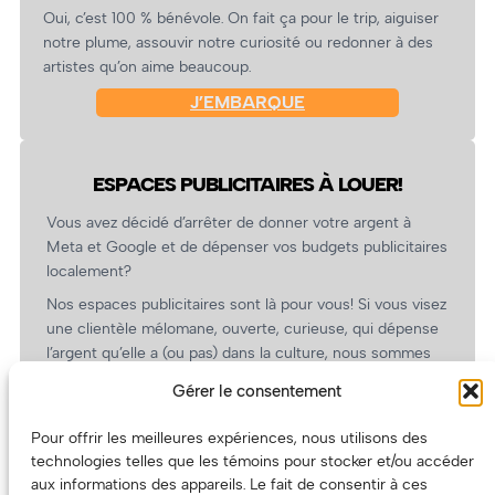
Oui, c’est 100 % bénévole. On fait ça pour le trip, aiguiser
notre plume, assouvir notre curiosité ou redonner à des
artistes qu’on aime beaucoup.
J’EMBARQUE
ESPACES PUBLICITAIRES À LOUER!
Vous avez décidé d’arrêter de donner votre argent à
Meta et Google et de dépenser vos budgets publicitaires
localement?
Nos espaces publicitaires sont là pour vous! Si vous visez
une clientèle mélomane, ouverte, curieuse, qui dépense
l’argent qu’elle a (ou pas) dans la culture, nous sommes
un partenaire de choix. En plus, on coûte pas cher!
Gérer le consentement
On prépare une grille tarifaire intéressante et on vous
revient.
Pour offrir les meilleures expériences, nous utilisons des
technologies telles que les témoins pour stocker et/ou accéder
(Oui, on va avoir des tarifs spéciaux pour vous, les
aux informations des appareils. Le fait de consentir à ces
artistes!)