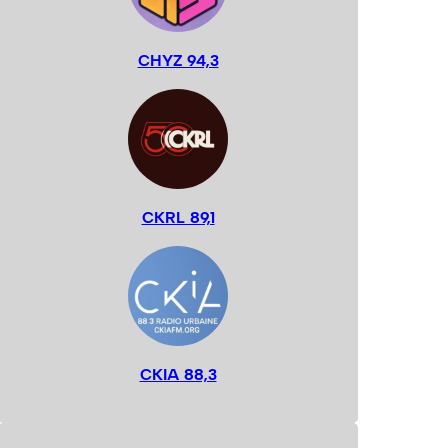
CHYZ 94,3
CKRL 89,1
CKIA 88,3