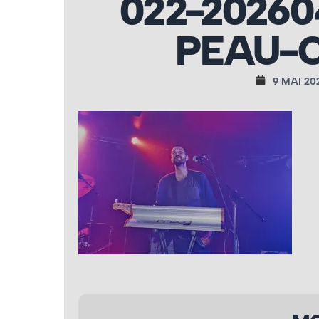
022-20260
PEAU-C
9 MAI 20