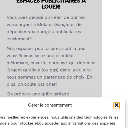
ESPACES PUBLICITAIRES À
LOUER!
Vous avez décidé d’arrêter de donner
votre argent à Meta et Google et de
dépenser vos budgets publicitaires
localement?
Nos espaces publicitaires sont là pour
vous! Si vous visez une clientèle
mélomane, ouverte, curieuse, qui dépense
l’argent qu’elle a (ou pas) dans la culture,
nous sommes un partenaire de choix. En
plus, on coûte pas cher!
On prépare une grille tarifaire
intéressante et on vous revient.
Gérer le consentement
(Oui, on va avoir des tarifs spéciaux pour
r les meilleures expériences, nous utilisons des technologies telles
vous, les artistes!)
moins pour stocker et/ou accéder aux informations des appareils.