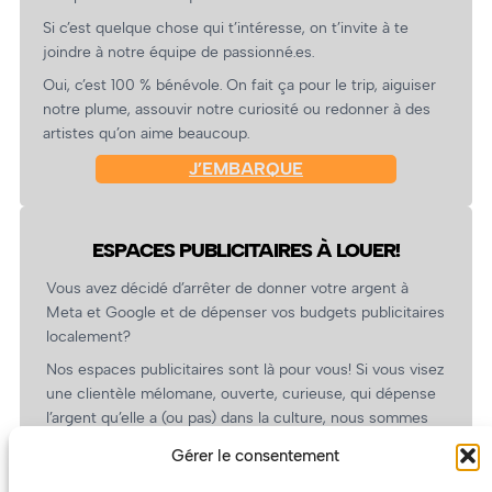
Si c’est quelque chose qui t’intéresse, on t’invite à te
joindre à notre équipe de passionné.es.
Oui, c’est 100 % bénévole. On fait ça pour le trip, aiguiser
notre plume, assouvir notre curiosité ou redonner à des
artistes qu’on aime beaucoup.
J’EMBARQUE
ESPACES PUBLICITAIRES À LOUER!
Vous avez décidé d’arrêter de donner votre argent à
Meta et Google et de dépenser vos budgets publicitaires
localement?
Nos espaces publicitaires sont là pour vous! Si vous visez
une clientèle mélomane, ouverte, curieuse, qui dépense
l’argent qu’elle a (ou pas) dans la culture, nous sommes
un partenaire de choix. En plus, on coûte pas cher!
Gérer le consentement
On prépare une grille tarifaire intéressante et on vous