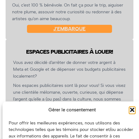
Oui, c’est 100 % bénévole. On fait ça pour le trip, aiguiser
notre plume, assouvir notre curiosité ou redonner à des
artistes qu’on aime beaucoup.
J’EMBARQUE
ESPACES PUBLICITAIRES À LOUER!
Vous avez décidé d’arrêter de donner votre argent à
Meta et Google et de dépenser vos budgets publicitaires
localement?
Nos espaces publicitaires sont là pour vous! Si vous visez
une clientèle mélomane, ouverte, curieuse, qui dépense
l’argent qu’elle a (ou pas) dans la culture, nous sommes
un partenaire de choix. En plus, on coûte pas cher!
Gérer le consentement
On prépare une grille tarifaire intéressante et on vous
revient.
Pour offrir les meilleures expériences, nous utilisons des
technologies telles que les témoins pour stocker et/ou accéder
(Oui, on va avoir des tarifs spéciaux pour vous, les
aux informations des appareils. Le fait de consentir à ces
artistes!)