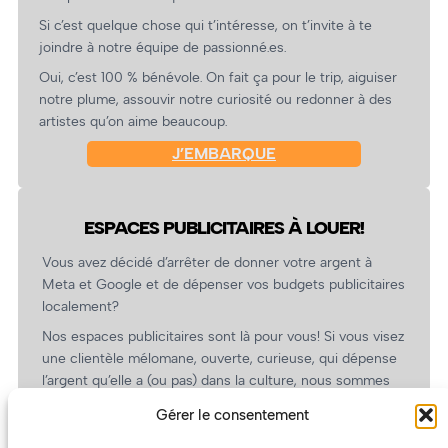
Si c’est quelque chose qui t’intéresse, on t’invite à te
joindre à notre équipe de passionné.es.
Oui, c’est 100 % bénévole. On fait ça pour le trip, aiguiser
notre plume, assouvir notre curiosité ou redonner à des
artistes qu’on aime beaucoup.
J’EMBARQUE
ESPACES PUBLICITAIRES À LOUER!
Vous avez décidé d’arrêter de donner votre argent à
Meta et Google et de dépenser vos budgets publicitaires
localement?
Nos espaces publicitaires sont là pour vous! Si vous visez
une clientèle mélomane, ouverte, curieuse, qui dépense
l’argent qu’elle a (ou pas) dans la culture, nous sommes
un partenaire de choix. En plus, on coûte pas cher!
Gérer le consentement
On prépare une grille tarifaire intéressante et on vous