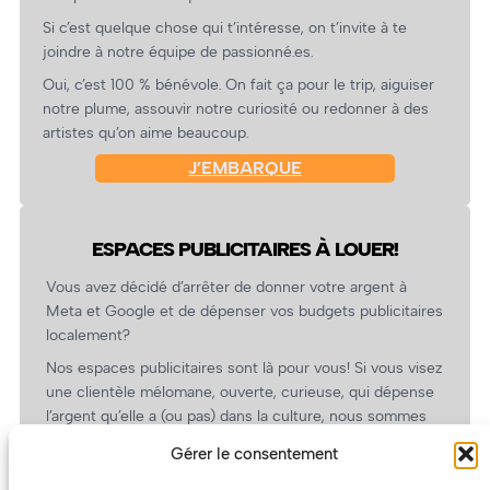
Si c’est quelque chose qui t’intéresse, on t’invite à te
joindre à notre équipe de passionné.es.
Oui, c’est 100 % bénévole. On fait ça pour le trip, aiguiser
notre plume, assouvir notre curiosité ou redonner à des
artistes qu’on aime beaucoup.
J’EMBARQUE
ESPACES PUBLICITAIRES À LOUER!
Vous avez décidé d’arrêter de donner votre argent à
Meta et Google et de dépenser vos budgets publicitaires
localement?
Nos espaces publicitaires sont là pour vous! Si vous visez
une clientèle mélomane, ouverte, curieuse, qui dépense
l’argent qu’elle a (ou pas) dans la culture, nous sommes
un partenaire de choix. En plus, on coûte pas cher!
Gérer le consentement
On prépare une grille tarifaire intéressante et on vous