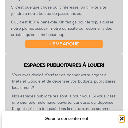
Si c’est quelque chose qui t’intéresse, on t’invite à te
joindre à notre équipe de passionné.es.
Oui, c’est 100 % bénévole. On fait ça pour le trip, aiguiser
notre plume, assouvir notre curiosité ou redonner à des
artistes qu’on aime beaucoup.
J’EMBARQUE
ESPACES PUBLICITAIRES À LOUER!
Vous avez décidé d’arrêter de donner votre argent à
Meta et Google et de dépenser vos budgets publicitaires
localement?
Nos espaces publicitaires sont là pour vous! Si vous visez
une clientèle mélomane, ouverte, curieuse, qui dépense
l’argent qu’elle a (ou pas) dans la culture, nous sommes
un partenaire de choix. En plus, on coûte pas cher!
Gérer le consentement
On prépare une grille tarifaire intéressante et on vous