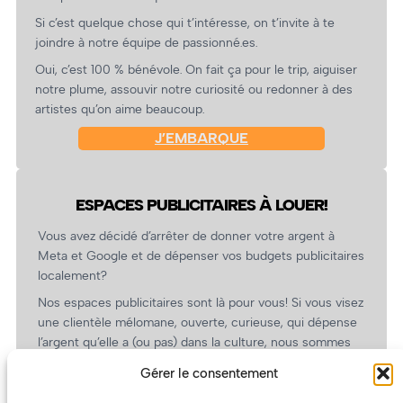
Si c’est quelque chose qui t’intéresse, on t’invite à te
joindre à notre équipe de passionné.es.
Oui, c’est 100 % bénévole. On fait ça pour le trip, aiguiser
notre plume, assouvir notre curiosité ou redonner à des
artistes qu’on aime beaucoup.
J’EMBARQUE
ESPACES PUBLICITAIRES À LOUER!
Vous avez décidé d’arrêter de donner votre argent à
Meta et Google et de dépenser vos budgets publicitaires
localement?
Nos espaces publicitaires sont là pour vous! Si vous visez
une clientèle mélomane, ouverte, curieuse, qui dépense
l’argent qu’elle a (ou pas) dans la culture, nous sommes
un partenaire de choix. En plus, on coûte pas cher!
Gérer le consentement
On prépare une grille tarifaire intéressante et on vous