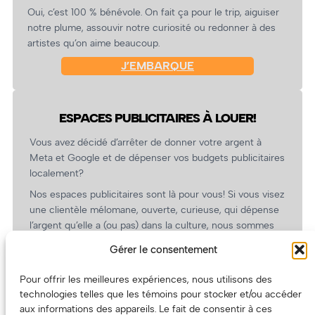
Oui, c’est 100 % bénévole. On fait ça pour le trip, aiguiser
notre plume, assouvir notre curiosité ou redonner à des
artistes qu’on aime beaucoup.
J’EMBARQUE
ESPACES PUBLICITAIRES À LOUER!
Vous avez décidé d’arrêter de donner votre argent à
Meta et Google et de dépenser vos budgets publicitaires
localement?
Nos espaces publicitaires sont là pour vous! Si vous visez
une clientèle mélomane, ouverte, curieuse, qui dépense
l’argent qu’elle a (ou pas) dans la culture, nous sommes
un partenaire de choix. En plus, on coûte pas cher!
Gérer le consentement
On prépare une grille tarifaire intéressante et on vous
revient.
Pour offrir les meilleures expériences, nous utilisons des
technologies telles que les témoins pour stocker et/ou accéder
(Oui, on va avoir des tarifs spéciaux pour vous, les
aux informations des appareils. Le fait de consentir à ces
artistes!)