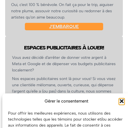
Oui, c’est 100 % bénévole. On fait ça pour le trip, aiguiser
notre plume, assouvir notre curiosité ou redonner à des
artistes qu’on aime beaucoup.
J’EMBARQUE
ESPACES PUBLICITAIRES À LOUER!
Vous avez décidé d’arrêter de donner votre argent à
Meta et Google et de dépenser vos budgets publicitaires
localement?
Nos espaces publicitaires sont là pour vous! Si vous visez
une clientèle mélomane, ouverte, curieuse, qui dépense
l’argent qu’elle a (ou pas) dans la culture, nous sommes
un partenaire de choix. En plus, on coûte pas cher!
Gérer le consentement
On prépare une grille tarifaire intéressante et on vous
revient.
Pour offrir les meilleures expériences, nous utilisons des
technologies telles que les témoins pour stocker et/ou accéder
(Oui, on va avoir des tarifs spéciaux pour vous, les
aux informations des appareils. Le fait de consentir à ces
artistes!)