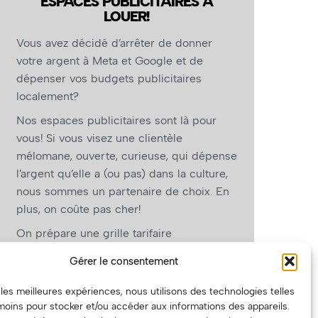
ESPACES PUBLICITAIRES À
LOUER!
Vous avez décidé d’arrêter de donner
votre argent à Meta et Google et de
dépenser vos budgets publicitaires
localement?
Nos espaces publicitaires sont là pour
vous! Si vous visez une clientèle
mélomane, ouverte, curieuse, qui dépense
l’argent qu’elle a (ou pas) dans la culture,
nous sommes un partenaire de choix. En
plus, on coûte pas cher!
On prépare une grille tarifaire
intéressante et on vous revient.
Gérer le consentement
(Oui, on va avoir des tarifs spéciaux pour
r les meilleures expériences, nous utilisons des technologies telles
vous, les artistes!)
moins pour stocker et/ou accéder aux informations des appareils.