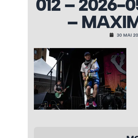
012 – 2026-
– MAXIM
30 MAI 2