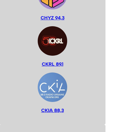
CHYZ 94,3
CKRL 89,1
CKIA 88,3