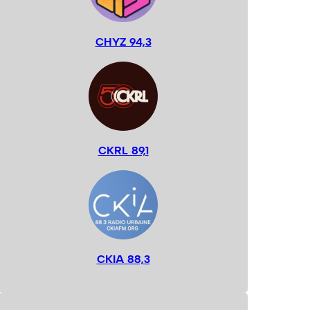
CHYZ 94,3
CKRL 89,1
CKIA 88,3