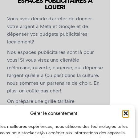
ESPACES PUBLICITAIRES À
LOUER!
Vous avez décidé d’arrêter de donner
votre argent à Meta et Google et de
dépenser vos budgets publicitaires
localement?
Nos espaces publicitaires sont là pour
vous! Si vous visez une clientèle
mélomane, ouverte, curieuse, qui dépense
l’argent qu’elle a (ou pas) dans la culture,
nous sommes un partenaire de choix. En
plus, on coûte pas cher!
On prépare une grille tarifaire
intéressante et on vous revient.
Gérer le consentement
(Oui, on va avoir des tarifs spéciaux pour
r les meilleures expériences, nous utilisons des technologies telles
vous, les artistes!)
moins pour stocker et/ou accéder aux informations des appareils.