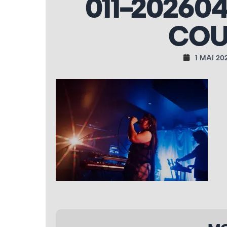
011-20260
COU
1 MAI 20