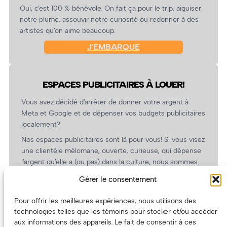
Oui, c’est 100 % bénévole. On fait ça pour le trip, aiguiser
notre plume, assouvir notre curiosité ou redonner à des
artistes qu’on aime beaucoup.
J’EMBARQUE
ESPACES PUBLICITAIRES À LOUER!
Vous avez décidé d’arrêter de donner votre argent à
Meta et Google et de dépenser vos budgets publicitaires
localement?
Nos espaces publicitaires sont là pour vous! Si vous visez
une clientèle mélomane, ouverte, curieuse, qui dépense
l’argent qu’elle a (ou pas) dans la culture, nous sommes
un partenaire de choix. En plus, on coûte pas cher!
Gérer le consentement
On prépare une grille tarifaire intéressante et on vous
revient.
Pour offrir les meilleures expériences, nous utilisons des
technologies telles que les témoins pour stocker et/ou accéder
(Oui, on va avoir des tarifs spéciaux pour vous, les
aux informations des appareils. Le fait de consentir à ces
artistes!)