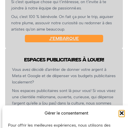
Si c’est quelque chose qui t’intéresse, on t’invite à te
joindre à notre équipe de passionné.es.
Oui, c’est 100 % bénévole. On fait ça pour le trip, aiguiser
notre plume, assouvir notre curiosité ou redonner à des
artistes qu’on aime beaucoup.
J’EMBARQUE
ESPACES PUBLICITAIRES À LOUER!
Vous avez décidé d’arrêter de donner votre argent à
Meta et Google et de dépenser vos budgets publicitaires
localement?
Nos espaces publicitaires sont là pour vous! Si vous visez
une clientèle mélomane, ouverte, curieuse, qui dépense
l’argent qu’elle a (ou pas) dans la culture, nous sommes
un partenaire de choix. En plus, on coûte pas cher!
Gérer le consentement
On prépare une grille tarifaire intéressante et on vous
revient.
Pour offrir les meilleures expériences, nous utilisons des