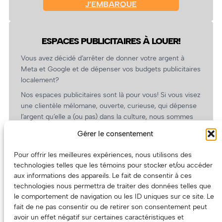
J’EMBARQUE
ESPACES PUBLICITAIRES À LOUER!
Vous avez décidé d’arrêter de donner votre argent à
Meta et Google et de dépenser vos budgets publicitaires
localement?
Nos espaces publicitaires sont là pour vous! Si vous visez
une clientèle mélomane, ouverte, curieuse, qui dépense
l’argent qu’elle a (ou pas) dans la culture, nous sommes
un partenaire de choix. En plus, on coûte pas cher!
Gérer le consentement
On prépare une grille tarifaire intéressante et on vous
revient.
Pour offrir les meilleures expériences, nous utilisons des
technologies telles que les témoins pour stocker et/ou accéder
(Oui, on va avoir des tarifs spéciaux pour vous, les
aux informations des appareils. Le fait de consentir à ces
artistes!)
technologies nous permettra de traiter des données telles que
le comportement de navigation ou les ID uniques sur ce site. Le
fait de ne pas consentir ou de retirer son consentement peut
avoir un effet négatif sur certaines caractéristiques et