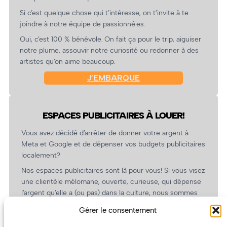
Si c’est quelque chose qui t’intéresse, on t’invite à te
joindre à notre équipe de passionné.es.
Oui, c’est 100 % bénévole. On fait ça pour le trip, aiguiser
notre plume, assouvir notre curiosité ou redonner à des
artistes qu’on aime beaucoup.
J’EMBARQUE
ESPACES PUBLICITAIRES À LOUER!
Vous avez décidé d’arrêter de donner votre argent à
Meta et Google et de dépenser vos budgets publicitaires
localement?
Nos espaces publicitaires sont là pour vous! Si vous visez
une clientèle mélomane, ouverte, curieuse, qui dépense
l’argent qu’elle a (ou pas) dans la culture, nous sommes
un partenaire de choix. En plus, on coûte pas cher!
Gérer le consentement
On prépare une grille tarifaire intéressante et on vous