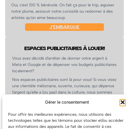
Oui, c’est 100 % bénévole. On fait ça pour le trip, aiguiser
notre plume, assouvir notre curiosité ou redonner à des
artistes qu’on aime beaucoup.
J’EMBARQUE
ESPACES PUBLICITAIRES À LOUER!
Vous avez décidé d’arrêter de donner votre argent à
Meta et Google et de dépenser vos budgets publicitaires
localement?
Nos espaces publicitaires sont là pour vous! Si vous visez
une clientèle mélomane, ouverte, curieuse, qui dépense
l’argent qu’elle a (ou pas) dans la culture, nous sommes
un partenaire de choix. En plus, on coûte pas cher!
Gérer le consentement
On prépare une grille tarifaire intéressante et on vous
revient.
Pour offrir les meilleures expériences, nous utilisons des
technologies telles que les témoins pour stocker et/ou accéder
(Oui, on va avoir des tarifs spéciaux pour vous, les
aux informations des appareils. Le fait de consentir à ces
artistes!)