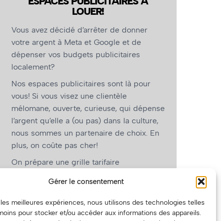
ESPACES PUBLICITAIRES À
LOUER!
Vous avez décidé d’arrêter de donner
votre argent à Meta et Google et de
dépenser vos budgets publicitaires
localement?
Nos espaces publicitaires sont là pour
vous! Si vous visez une clientèle
mélomane, ouverte, curieuse, qui dépense
l’argent qu’elle a (ou pas) dans la culture,
nous sommes un partenaire de choix. En
plus, on coûte pas cher!
On prépare une grille tarifaire
intéressante et on vous revient.
Gérer le consentement
(Oui, on va avoir des tarifs spéciaux pour
r les meilleures expériences, nous utilisons des technologies telles
vous, les artistes!)
moins pour stocker et/ou accéder aux informations des appareils.