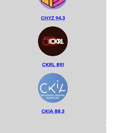
CHYZ 94,3
CKRL 89,1
CKIA 88,3