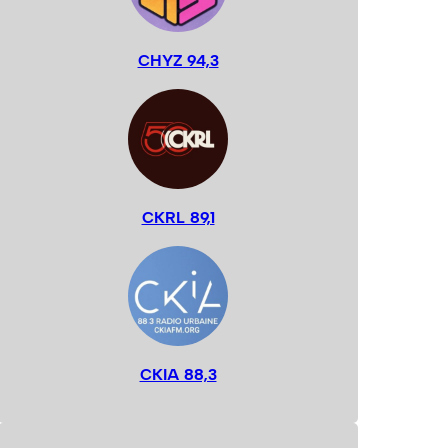
CHYZ 94,3
CKRL 89,1
CKIA 88,3