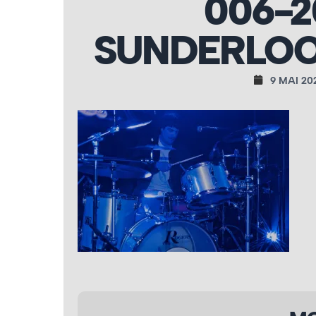
006-2
SUNDERLOO
9 MAI 20