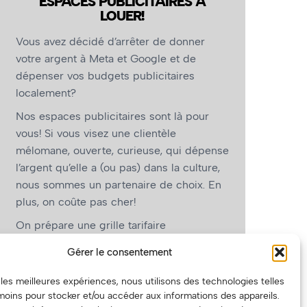
ESPACES PUBLICITAIRES À
LOUER!
Vous avez décidé d’arrêter de donner
votre argent à Meta et Google et de
dépenser vos budgets publicitaires
localement?
Nos espaces publicitaires sont là pour
vous! Si vous visez une clientèle
mélomane, ouverte, curieuse, qui dépense
l’argent qu’elle a (ou pas) dans la culture,
nous sommes un partenaire de choix. En
plus, on coûte pas cher!
On prépare une grille tarifaire
intéressante et on vous revient.
Gérer le consentement
(Oui, on va avoir des tarifs spéciaux pour
r les meilleures expériences, nous utilisons des technologies telles
vous, les artistes!)
moins pour stocker et/ou accéder aux informations des appareils.