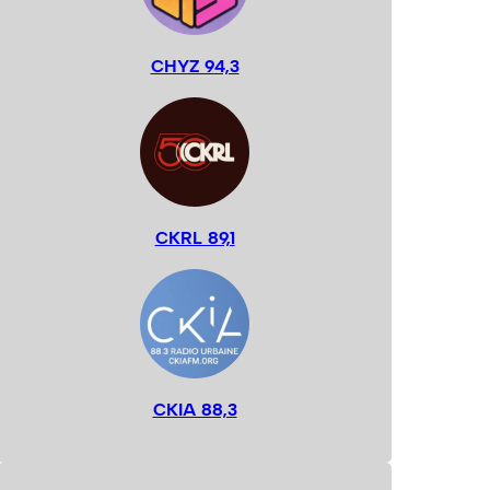
CHYZ 94,3
CKRL 89,1
CKIA 88,3