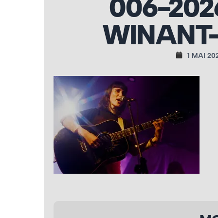
006-202
WINANT-
1 MAI 20