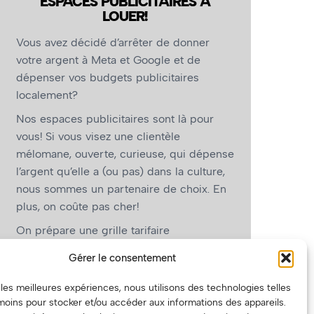
ESPACES PUBLICITAIRES À
LOUER!
Vous avez décidé d’arrêter de donner
votre argent à Meta et Google et de
dépenser vos budgets publicitaires
localement?
Nos espaces publicitaires sont là pour
vous! Si vous visez une clientèle
mélomane, ouverte, curieuse, qui dépense
l’argent qu’elle a (ou pas) dans la culture,
nous sommes un partenaire de choix. En
plus, on coûte pas cher!
On prépare une grille tarifaire
intéressante et on vous revient.
Gérer le consentement
(Oui, on va avoir des tarifs spéciaux pour
r les meilleures expériences, nous utilisons des technologies telles
vous, les artistes!)
moins pour stocker et/ou accéder aux informations des appareils.