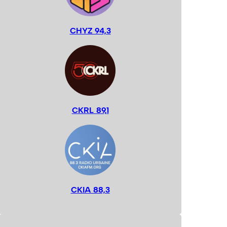
CHYZ 94,3
CKRL 89,1
CKIA 88,3