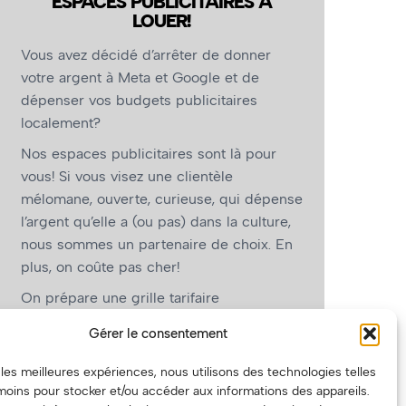
ESPACES PUBLICITAIRES À
LOUER!
Vous avez décidé d’arrêter de donner
votre argent à Meta et Google et de
dépenser vos budgets publicitaires
localement?
Nos espaces publicitaires sont là pour
vous! Si vous visez une clientèle
mélomane, ouverte, curieuse, qui dépense
l’argent qu’elle a (ou pas) dans la culture,
nous sommes un partenaire de choix. En
plus, on coûte pas cher!
On prépare une grille tarifaire
intéressante et on vous revient.
Gérer le consentement
(Oui, on va avoir des tarifs spéciaux pour
r les meilleures expériences, nous utilisons des technologies telles
vous, les artistes!)
moins pour stocker et/ou accéder aux informations des appareils.