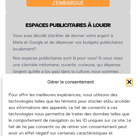
J’EMBARQUE
ESPACES PUBLICITAIRES À LOUER!
Vous avez décidé d’arrêter de donner votre argent à
Meta et Google et de dépenser vos budgets publicitaires
localement?
Nos espaces publicitaires sont là pour vous! Si vous visez
une clientèle mélomane, ouverte, curieuse, qui dépense
l’argent qu’elle a (ou pas) dans la culture, nous sommes
un partenaire de choix. En plus, on coûte pas cher!
Gérer le consentement
On prépare une grille tarifaire intéressante et on vous
revient.
Pour offrir les meilleures expériences, nous utilisons des
technologies telles que les témoins pour stocker et/ou accéder
(Oui, on va avoir des tarifs spéciaux pour vous, les
aux informations des appareils. Le fait de consentir à ces
artistes!)
technologies nous permettra de traiter des données telles que
le comportement de navigation ou les ID uniques sur ce site. Le
fait de ne pas consentir ou de retirer son consentement peut
avoir un effet négatif sur certaines caractéristiques et