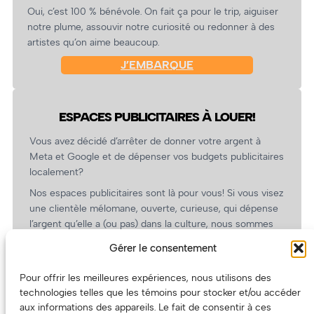
Oui, c’est 100 % bénévole. On fait ça pour le trip, aiguiser
notre plume, assouvir notre curiosité ou redonner à des
artistes qu’on aime beaucoup.
J’EMBARQUE
ESPACES PUBLICITAIRES À LOUER!
Vous avez décidé d’arrêter de donner votre argent à
Meta et Google et de dépenser vos budgets publicitaires
localement?
Nos espaces publicitaires sont là pour vous! Si vous visez
une clientèle mélomane, ouverte, curieuse, qui dépense
l’argent qu’elle a (ou pas) dans la culture, nous sommes
un partenaire de choix. En plus, on coûte pas cher!
Gérer le consentement
On prépare une grille tarifaire intéressante et on vous
revient.
Pour offrir les meilleures expériences, nous utilisons des
technologies telles que les témoins pour stocker et/ou accéder
(Oui, on va avoir des tarifs spéciaux pour vous, les
aux informations des appareils. Le fait de consentir à ces
artistes!)