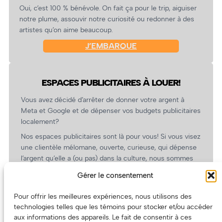
Oui, c’est 100 % bénévole. On fait ça pour le trip, aiguiser
notre plume, assouvir notre curiosité ou redonner à des
artistes qu’on aime beaucoup.
J’EMBARQUE
ESPACES PUBLICITAIRES À LOUER!
Vous avez décidé d’arrêter de donner votre argent à
Meta et Google et de dépenser vos budgets publicitaires
localement?
Nos espaces publicitaires sont là pour vous! Si vous visez
une clientèle mélomane, ouverte, curieuse, qui dépense
l’argent qu’elle a (ou pas) dans la culture, nous sommes
un partenaire de choix. En plus, on coûte pas cher!
Gérer le consentement
On prépare une grille tarifaire intéressante et on vous
revient.
Pour offrir les meilleures expériences, nous utilisons des
technologies telles que les témoins pour stocker et/ou accéder
(Oui, on va avoir des tarifs spéciaux pour vous, les
aux informations des appareils. Le fait de consentir à ces
artistes!)